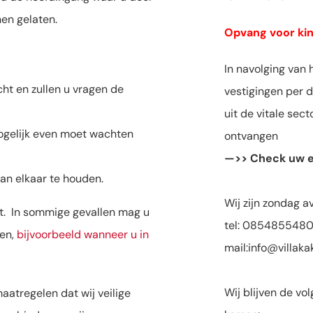
en gelaten.
Opvang voor ki
In navolging van 
t en zullen u vragen de
vestigingen per 
uit de vitale sec
ogelijk even moet wachten
ontvangen
—>> Check uw e
van elkaar te houden.
Wij zijn zondag a
cht. In sommige gevallen mag u
tel: 085485548
gen,
bijvoorbeeld wanneer u in
mail:info@villaka
Wij blijven de v
aatregelen dat wij veilige