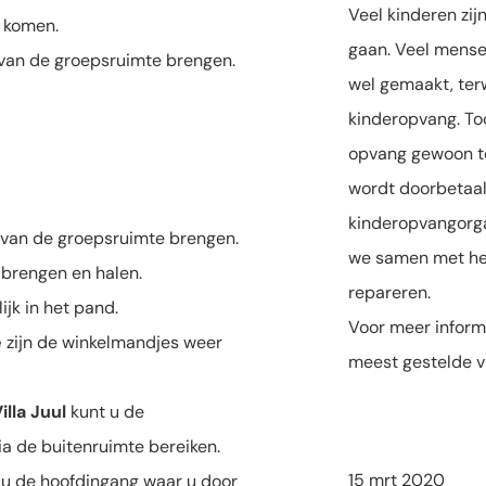
Veel kinderen zij
l komen.
gaan. Veel mense
 van de groepsruimte brengen.
wel gemaakt, ter
kinderopvang. Toc
opvang gewoon te
wordt doorbetaal
kinderopvangorga
 van de groepsruimte brengen.
we samen met het
 brengen en halen.
repareren.
jk in het pand.
Voor meer informa
e
zijn de winkelmandjes weer
meest gestelde v
illa Juul
kunt u de
a de buitenruimte bereiken.
15 mrt 2020
 u de hoofdingang waar u door