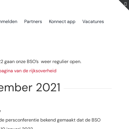
nmelden
Partners
Konnect app
Vacatures
22 gaan onze BSO’s weer regulier open.
pagina van de rijksoverheid
ember 2021
e
ns de persconferentie bekend gemaakt dat de BSO