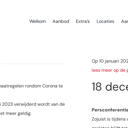
Welkom
Aanbod
Extra’s
Locaties
Aa
Op 10 januari 20
lees meer op de 
18 dec
 maatregelen rondom Corona te
i 2023 verwijderd wordt van de
Persconferenti
iet meer geldig.
Zojuist is tijde