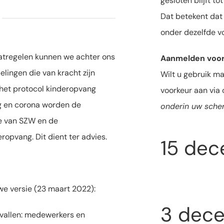
gesloten blijft to
Dat betekent dat
onder dezelfde v
atregelen kunnen we achter ons
Aanmelden voo
elingen die van kracht zijn
Wilt u gebruik m
het protocol kinderopvang
voorkeur aan via
ng en corona worden de
onderin uw sche
e van SZW en de
ropvang. Dit dient ter advies.
15 dec
uwe versie (23 maart 2022):
3 dec
vallen: medewerkers en