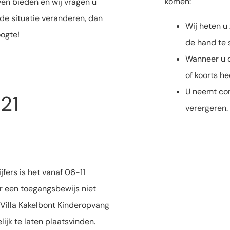
komen:
ven bieden en wij vragen u
e situatie veranderen, dan
Wij heten u 
oogte!
de hand te
Wanneer u o
of koorts hee
U neemt con
21
verergeren.
fers is het vanaf 06-11
r een toegangsbewijs niet
 Villa Kakelbont Kinderopvang
lijk te laten plaatsvinden.